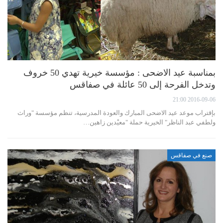
بمناسبة عيد الاضحى : مؤسسة خيرية تهدي 50 خروف
وتدخل الفرحة إلى 50 عائلة في صفاقس
2016-09-06 21:00
بإقتراب موعد عيد الاضحى المبارك والعودة المدرسية، تنظم مؤسسة "وراث
ولطفي عبد الناظر" الخيرية حملة "معيْدين زاهين…
صنع في صفاقس