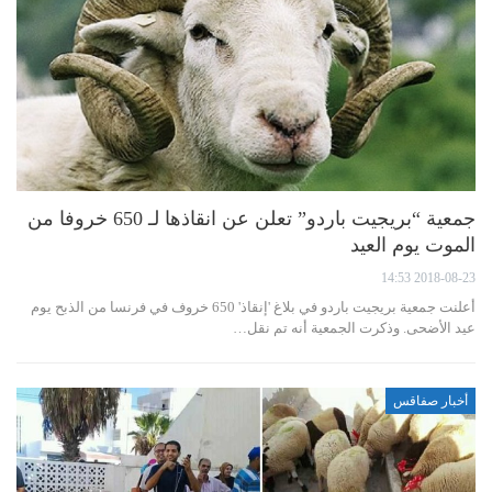
جمعية “بريجيت باردو” تعلن عن انقاذها لـ 650 خروفا من
الموت يوم العيد
2018-08-23 14:53
أعلنت جمعية بريجيت باردو في بلاغ 'إنقاذ' 650 خروف في فرنسا من الذبح يوم
عيد الأضحى. وذكرت الجمعية أنه تم نقل…
أخبار صفاقس