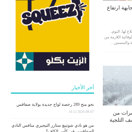
ابهة ارتفاع
 لها، اليوم،
وقائية اللازمة من
ة والمسنين…
آخر الأخبار
نحو منح 289 رخصة لواج جديدة بولاية صفاقس
2026-08-07 14:12
رات من
ف الثلجية
من هو نادي شوتينغ ستارز النيجيري منافس النادي
الصفاقسي في كأس الكاف؟