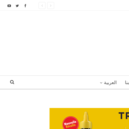
نا
العربية