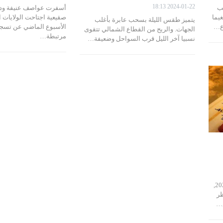
2024-01-22 18:13
حب
أسفرت عواصف عنيفة ود
يما
صقيعية اجتاحت الولايات 
يتميز طقس الليلة بسحب عابرة بأغلب
اع…
الجهات. والريح من القطاع الشمالي تتقوى
مرتبطة…
نسبيا آخر الليل قرب السواحل وضعيفة…
يتميز طقس اليوم الجمعة 28 جويلية 2023,
ظر