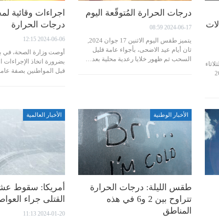
درجات الحرارة المُتوقّعة اليوم
اجراءات وقائية لمج
لات
درجات الحرارة
2024-06-17 08:59
2024-06-06 12:15
يتميز طقس اليوم الاثنين 17 جوان 2024,
ثان أيام عيد الاضحى، بأجواء عامة قليل
أوصت وزارة الصحة، في بلاغ
السحب ثم ظهور خلايا رعدية محلية بعد…
بضرورة اتخاذ الإجراءات ال
لاثاء
قبل المواطنين بصفة عام
بعاء 19 جوان والخميس 20
الأخبار الوطنية
الأخبار العالمية
طقس الليلة: درجات الحرارة
أمريكا: سقوط عش
تتراوح بين 2 و6 في هذه
القتلى جراء العواص
المناطق
2024-01-20 11:13