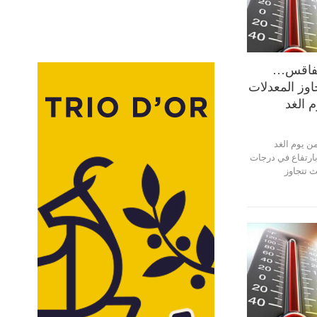
صفاقس…
اوز المعدلات
م الغد
ن يوم الغد
ميس 27 جوان 2024، بارتفاع في درجات
 تتجاوز