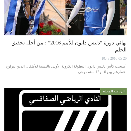
نهائي دورة “دليس دانون للأمم 2016” : من أجل تحقيق
الحلم
2016-05-26 10:48
أصبحت كأس دليس دانون البطولة الكروية الأولى بالنسبة للأطفال الذين تتراوح
أعمارهم بين 10 و12 سنة ، وهي…
الرياضة المحلية