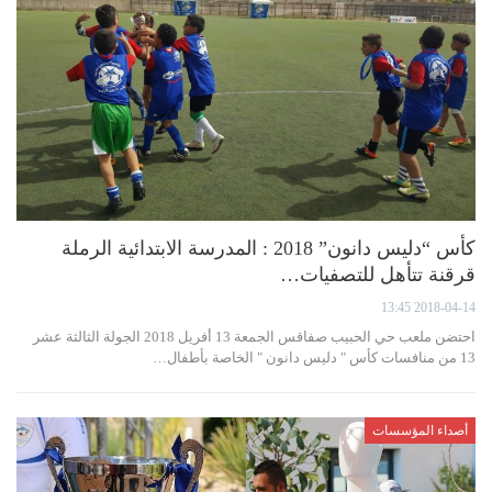
كأس “دليس دانون” 2018 : المدرسة الابتدائية الرملة
قرقنة تتأهل للتصفيات…
2018-04-14 13:45
احتضن ملعب حي الحبيب صفاقس الجمعة 13 أفريل 2018 الجولة الثالثة عشر
13 من منافسات كأس " دليس دانون " الخاصة بأطفال…
أصداء المؤسسات