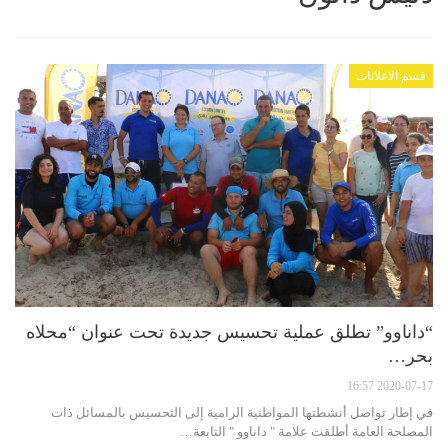
قسم الاعلانات
“داناوو” تطلق عملية تحسيس جديدة تحت عنوان “محلاه
بحر…
2020-07-17 16:57
في إطار تواصل أنشطتها المواطنية الرامية إلى التحسيس بالمسائل ذات
المصلحة العامة أطلقت علامة " داناوو " التابعة…