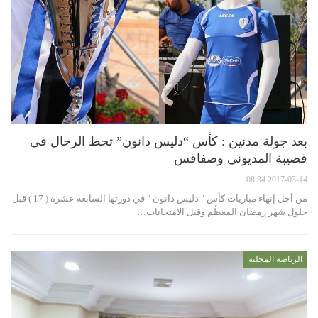
بعد جولة مدنين : كأس “دليس دانون” تحط الرحال في
قصيبة المديوني وصفاقس
2017-03-14 08:34
من أجل إنهاء مباريات كأس " دليس دانون " في دورتها السابعة عشرة ( 17 ) قبل
حلول شهر رمضان المعظّم وقبل الامتحانات…
الرياضة المحلية