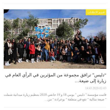
قسم الاعلانات
“دليس” ترافق مجموعة من المؤثرين في الرأي العام في
زيارة إلى ضيعة…
2020-02-03 14:43
قامت مؤسسة " دليس " يومي 18 و 19 جانفي 2020 بتنظيم زيارة ميدانية شملت
" ضيعة مثالية " تقع في منطقة " بوعرادة " من…