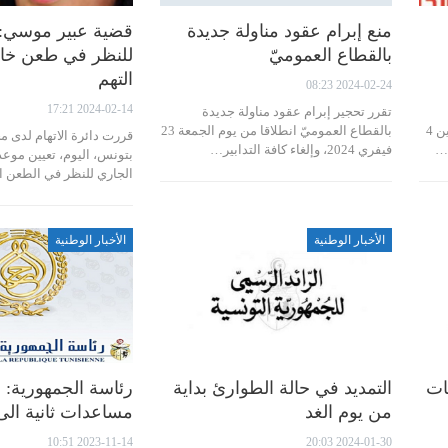
منع إبرام عقود مناولة جديدة
قضية عبير موسي: 
بالقطاع العموميّ
للنظر في طعن خاص
التهم
2024-02-24 08:23
2024-02-14 17:21
تقرر تحجير إبرام عقود مناولة جديدة
الدستوري الحر عبير موسي، أمس الاثنين 4
بالقطاع العموميّ انطلاقا من يوم الجمعة 23
قررت دائرة الاتهام لدى م
فيفري 2024، وإلغاء كافة التدابير…
الجاري للنظر في الطعن 
الأخبار الوطنية
الأخبار الوطنية
ات
التمديد في حالة الطوارئ بداية
رئاسة الجمهورية: 
من يوم الغد
مساعدات ثانية الى 
2023-11-14 10:51
2024-01-30 20:03