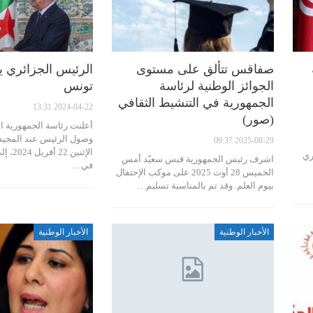
صفاقس تتألق على مستوى
الرئيس الجزائري 
الجوائز الوطنية لرئاسة
تونس
الجمهورية في التنشيط الثقافي
2024-04-22 13:31
(صور)
أعلنت رئاسة الجمهورية ا
وصول الرئيس عبد المجيد 
2025-08-29 09:37
الإثنين
 الجاري
اشرف رئيس الجمهورية قيس سعيّد أمس
في…
الخميس 28 أوت 2025 على موكب الإحتفال
بيوم العلم. وقد تم بالمناسبة تسليم…
الأخبار الوطنية
الأخبار الوطنية