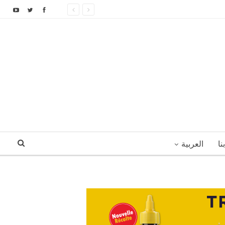
نا
العربية