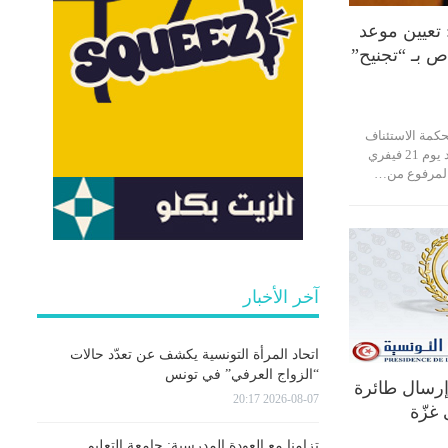
تعيين موعد
 بـ “تجنيح”
حكمة الاستئناف
بتونس، اليوم، تعيين موعد يوم 21 فيفري
المرفوع من…
آخر الأخبار
اتحاد المرأة التونسية يكشف عن تعدّد حالات
“الزواج العرفي” في تونس
إرسال طائرة
2026-08-07 20:17
غزّة
تزامنا مع العودة المدرسية: جامعة التعليم