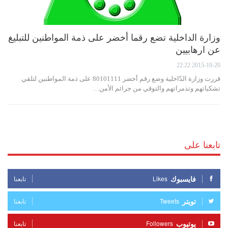
وزارة الداخلية تضع رقما أخضر على ذمة المواطنين للتبليغ
عن ارهابيين
2015-10-20 22:22
قررت وزارة الدّاخلية وضع رقم أخضر 80101111 على ذمة المواطنين لتلقي
تشكياتهم وتذمراتهم والتوقي من جرائم الأمن…
تابعنا على
فايسبوك
Likes
تابعنا
تويتر
Tweets
تابعنا
يوتيوب
Followers
تابعنا