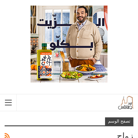
تصفح الوسم
زواج