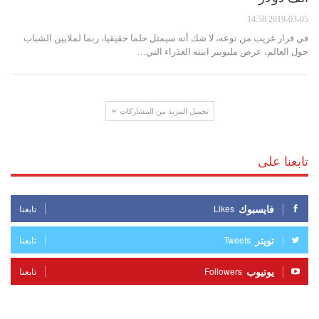
2019-03-05 14:58
في قرار غريب من نوعه، لا شك أنه سيمثل حلما حقيقيا، ربما لملايين الشباب
حول العالم، عرض مليونير ابنته العذراء التي…
تحميل المزيد من المشاركات
تابعنا على
فايسبوك
Likes
تابعنا
تويتر
Tweets
تابعنا
يوتيوب
Followers
تابعنا