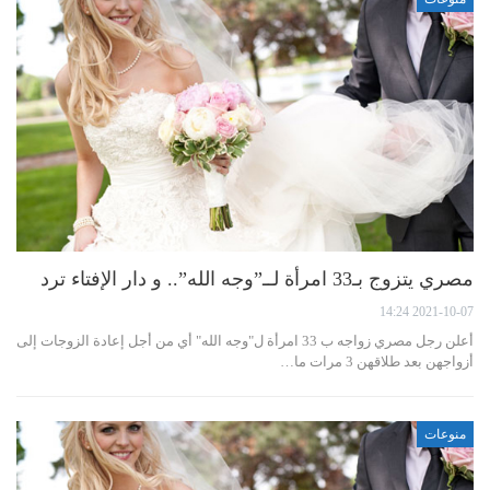
مصري يتزوج بـ33 امرأة لــ”وجه الله”.. و دار الإفتاء ترد
2021-10-07 14:24
أعلن رجل مصري زواجه ب 33 امرأة ل"وجه الله" أي من أجل إعادة الزوجات إلى
أزواجهن بعد طلاقهن 3 مرات ما…
منوعات