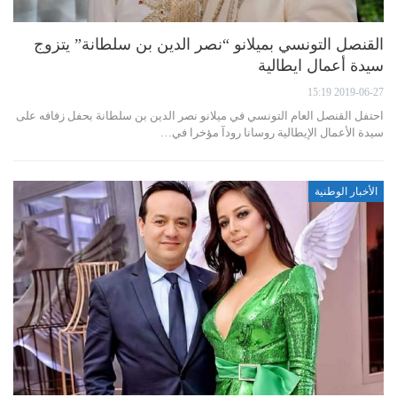
القنصل التونسي بميلانو “نصر الدين بن سلطانة” يتزوج
سيدة أعمال ايطالية
2019-06-27 15:19
احتفل القنصل العام التونسي في ميلانو نصر الدين بن سلطانة بحفل زفافه على
سيدة الأعمال الإيطالية روسانا رودآ مؤخرا في…
الأخبار الوطنية