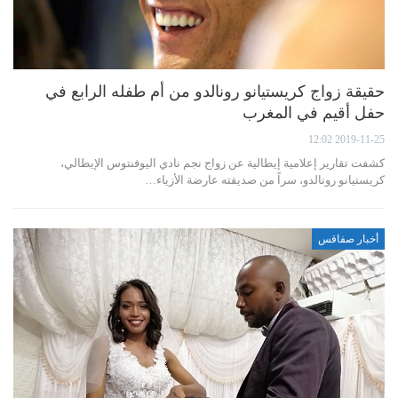
حقيقة زواج كريستيانو رونالدو من أم طفله الرابع في
حفل أقيم في المغرب
2019-11-25 12:02
كشفت تقارير إعلامية إيطالية عن زواج نجم نادي اليوفنتوس الإيطالي،
كريستيانو رونالدو، سراً من صديقته عارضة الأزياء…
أخبار صفاقس