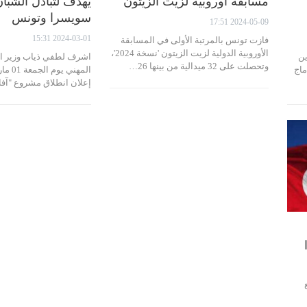
مسابقة أوروبية لزيت الزيتون
يهدف لتبادل الشبان
سويسرا وتونس
2024-05-09 17:51
2024-03-01 15:31
فازت تونس بالمرتبة الأولى في المسابقة
الأوروبية الدولية لزيت الزيتون 'نسخة 2024'،
ين
اشرف لطفي ذياب وزير ال
وتحصلت على 32 ميدالية من بينها 26…
ماج
المهني
إعلان انطلاق مشروع "آف
وقيع