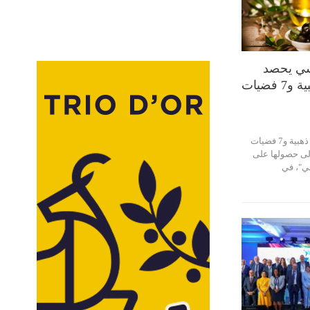
نسي يحصد
دوليا 49 ميدالية ذهبية و7 فضيات
توجت تونس بـ49 ميدالية ذهبية و7 فضيات
إلى حصولها على
حي"، في