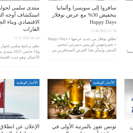
سافروا إلى سويسرا وألمانيا
منتدى سلمى لحوار 
بتخفيض 30% مع عرض نوفلار
استكشاف أوجه الت
Happy Days
الاقتصادي وبناء ال
القارات
2025-11-18 13:36
2025-01-24 11:17
تطلق نوفلار من جديد عرضها « Happy Days
» نحو وجهتين أوربيتين مميزتين لمحبي
السفر. ويُمكّن هذا العرض المسافرين من…
ح تخفيضا
و24 جانفي 025
الأعمال، وهو حدث اقتصاد
الأخبار الوطنية
الأخبار الوطنية
من
تونس تفوز بالمرتبة الأولى في
الإعلان عن انطلا