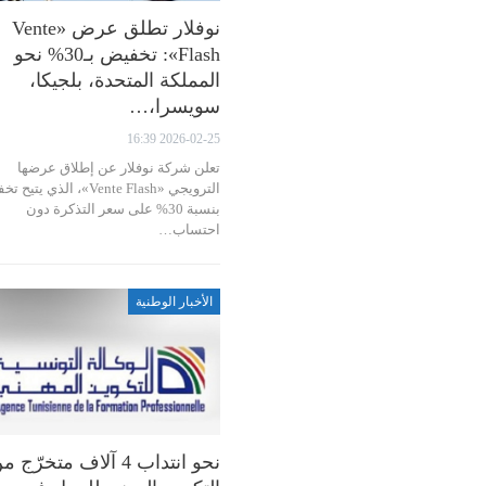
نوفلار تطلق عرض «Vente
Flash»: تخفيض بـ30% نحو
المملكة المتحدة، بلجيكا،
سويسرا،…
2026-02-25 16:39
تعلن شركة نوفلار عن إطلاق عرضها
الترويجي «Vente Flash»، الذي يتي
بنسبة 30% على سعر التذكرة دون
احتساب…
الأخبار الوطنية
نحو انتداب 4 آلاف متخرّج 