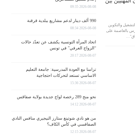
 المهنيين بين
2026-08-08 09:35
990 ألف دينار لدعم مشاريع ببلدية قرقنة
تشغيل والتكوين
2026-08-08 08:34
 يوم الجمعة 01 مارس بالعاصمة على
اق"…
اتحاد المرأة التونسية يكشف عن تعدّد حالات
“الزواج العرفي” في تونس
2026-08-07 20:17
تزامنا مع العودة المدرسية: جامعة التعليم
الاساسي تستعد لتحركات احتجاجية
2026-08-07 15:36
نحو منح 289 رخصة لواج جديدة بولاية صفاقس
2026-08-07 14:12
من هو نادي شوتينغ ستارز النيجيري منافس النادي
الصفاقسي في كأس الكاف؟
2026-08-07 12:15