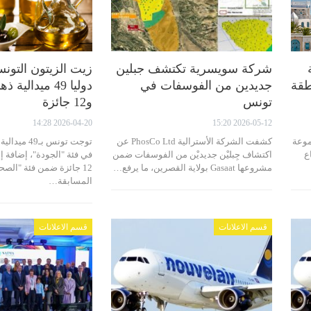
شركة سويسرية تكتشف جبلين
زيت الزيتون التو
طقة
جديدين من الفوسفات في
تونس
و12 جائزة
2026-04-20 14:28
2026-05-12 15:20
موعة
كشفت الشركة الأسترالية PhosCo Ltd عن
ع
اكتشاف جِبليْن جديديْن من الفوسفات ضمن
في فئة "الجودة"، إضافة 
مشروعها Gasaat بولاية القصرين، ما يرفع…
12 جائزة ضمن فئة "الص
المسابقة…
قسم الاعلانات
قسم الاعلانات