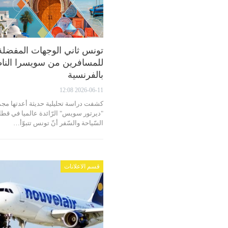
تونس ثاني الوجهات المفضلة
للمسافرين من سويسرا النا
بالفرنسية
2026-06-11 12:08
كشفت دراسة تحليلية حديثة أعدتها مج
"ديرتور سويس" الرّائدة عالميا في قطا
السّياحة والسّفر أنّ تونس تتبوّأ…
قسم الاعلانات