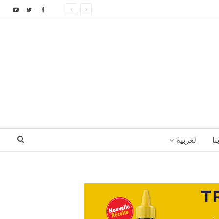
نا
العربية