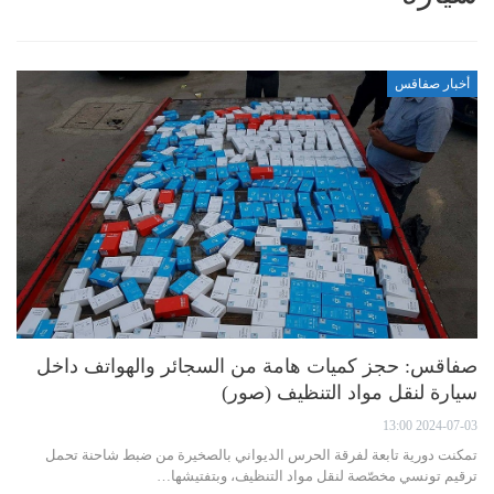
أخبار صفاقس
صفاقس: حجز كميات هامة من السجائر والهواتف داخل
سيارة لنقل مواد التنظيف (صور)
2024-07-03 13:00
تمكنت دورية تابعة لفرقة الحرس الديواني بالصخيرة من ضبط شاحنة تحمل
ترقيم تونسي مخصّصة لنقل مواد التنظيف، وبتفتيشها…