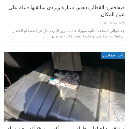
صفاقس: القطار يدهس سيارة ويردي سائقتها قتيلة على
عين المكان
2024-03-28 19:47
جد حوالي الساعة الثانية ضهرا، حادث مرور اليم، تمثل في إصطدام القطار
الرابط بين صفاقس و قفصة بسيارة اثناء محاولتها…
أخبار صفاقس
صفاقس: إحباط محاولة تهريب أكثر من 36 ألف حبة دواء