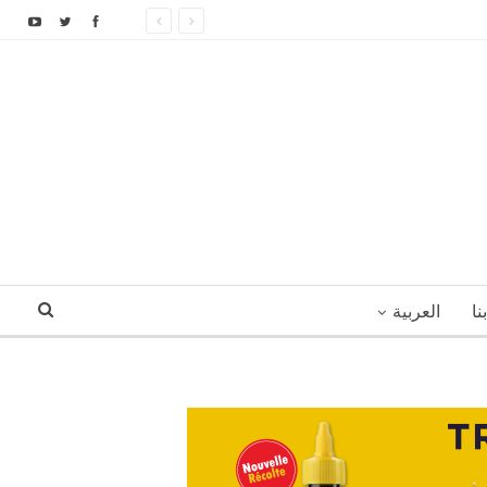
نا
العربية