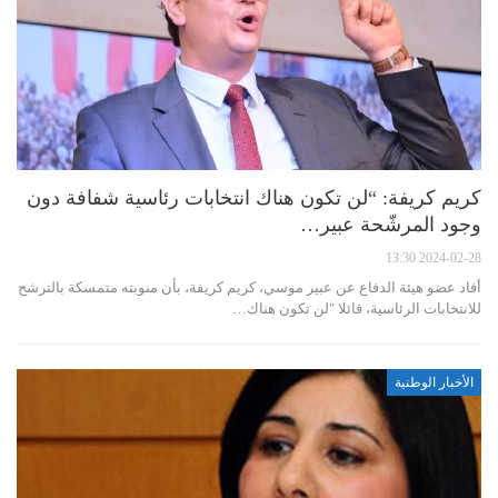
كريم كريفة: “لن تكون هناك انتخابات رئاسية شفافة دون
وجود المرشّحة عبير…
2024-02-28 13:30
أفاد عضو هيئة الدفاع عن عبير موسي، كريم كريفة، بأن منوبته متمسكة بالترشح
للانتخابات الرئاسية، قائلا "لن تكون هناك…
الأخبار الوطنية