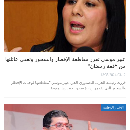
عبير موسي تقرر مقاطعة الإفطار والسحور وتعفي عائلتها
من “قفة رمضان”
2024-03-12 13:35
قررت رئيسة الحزب الدستوري الحر، عبير موسي "مقاطعتها لوجبات الإفطار
والسحور التي تقدمها إدارة سجن احتجازها بمنوبة…
الأخبار الوطنية