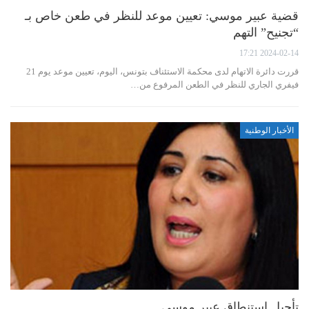
قضية عبير موسي: تعيين موعد للنظر في طعن خاص بـ
“تجنيح” التهم
2024-02-14 17:21
قررت دائرة الاتهام لدى محكمة الاستئناف بتونس، اليوم، تعيين موعد يوم 21
فيفري الجاري للنظر في الطعن المرفوع من…
الأخبار الوطنية
تأجيل استنطاق عبير موسي