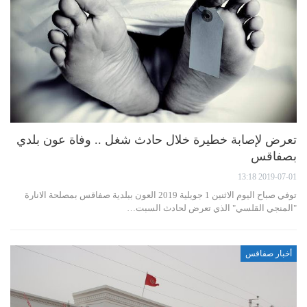
تعرض لإصابة خطيرة خلال حادث شغل .. وفاة عون بلدي
بصفاقس
2019-07-01 13:18
توفي صباح اليوم الاثنين 1 جويلية 2019 العون ببلدية صفاقس بمصلحة الانارة
"المنجي القلسي" الذي تعرض لحادث السبت…
أخبار صفاقس