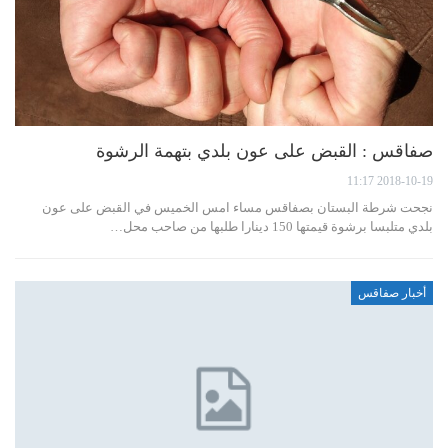
صفاقس : القبض على عون بلدي بتهمة الرشوة
2018-10-19 11:17
نجحت شرطة البستان بصفاقس مساء امس الخميس في القبض على عون
بلدي متلبسا برشوة قيمتها 150 دينارا طلبها من صاحب محل…
أخبار صفاقس