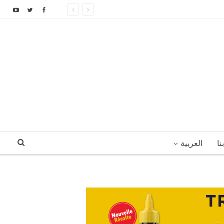
نا
العربية