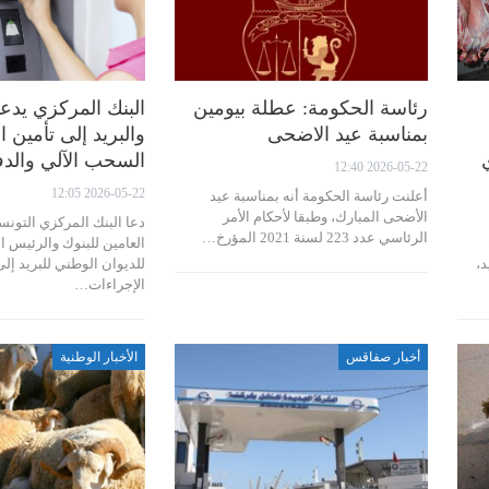
رئاسة الحكومة: عطلة بيومين
البنك المركزي يدعو
بمناسبة عيد الاضحى
والبريد إلى تأمين 
السحب الآلي والد
2026-05-22 12:40
2026-05-22 12:05
أعلنت رئاسة الحكومة أنه بمناسبة عيد
الأضحى المبارك، وطبقا لأحكام الأمر
دعا البنك المركزي التون
الرئاسي عدد 223 لسنة 2021 المؤرخ…
العامين للبنوك والرئيس ال
د،
للديوان الوطني للبريد إلى
الإجراءات…
أخبار صفاقس
الأخبار الوطنية