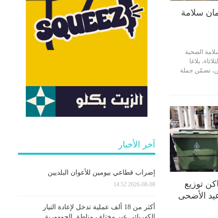
مان سلامة
لامة الصحية
لاثاء، بلاغا
، تضمّن جملة
آخر الأخبار
إضراب قطاعي بيومين للأعوان البلديين
كن توزيع
2026-08-08 14:52
عيد الأضحى
أكثر من 18 ألف عملية تدخل لإعادة التيار
الكهربائي عبر مختلف مناطق الجمهورية