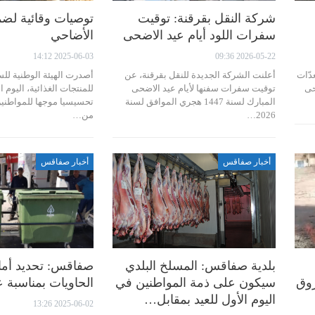
شركة النقل بقرقنة: توقيت
توصيات وقائية لض
سفرات اللود أيام عيد الاضحى
الأضاحي
2025-06-03 14:12
2026-05-22 09:36
دّات
أعلنت الشركة الجديدة للنقل بقرقنة، عن
أصدرت الهيئة الوطنية للس
حى
توقيت سفرات سفنها لأيام عيد الاضحى
للمنتجات الغذائية، اليوم الث
المبارك لسنة 1447 هجري الموافق لسنة
تحسيسيا موجها للمواطنين
2026…
من…
أخبار صفاقس
أخبار صفاقس
بلدية صفاقس: المسلخ البلدي
صفاقس: تحديد أما
روق
سيكون على ذمة المواطنين في
الحاويات بمناسبة 
اليوم الأول للعيد بمقابل…
2025-06-02 13:26