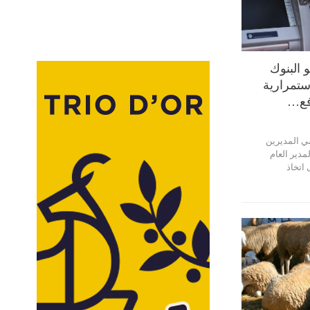
 البنوك
استمرارية
فع…
سي المديرين
مدير العام
 اتخاذ