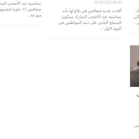
2025-06-03 09:29
بمناسبة عيد الأضحى الم
صفاقس 15 حاوية لت
تعرضت صباح اليوم الثلاثاء 3 جوان 2025،
أفادت بلدية صفاقس في بلاغ لها بأنه
موزعة…
الى
بمناسبة عيد الأضحى المبارك سيكون
ر…
المسلخ البلدي على ذمة المواطنين في
اليوم الاول…
حى