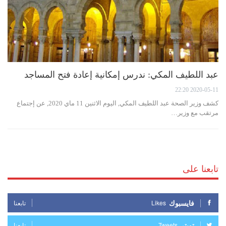
عبد اللطيف المكي: ندرس إمكانية إعادة فتح المساجد
2020-05-11 22:20
كشف وزير الصحة عبد اللطيف المكي, اليوم الاثنين 11 ماي 2020, عن إجتماع
مرتقب مع وزير…
تابعنا على
فايسبوك
Likes
تابعنا
تويتر
Tweets
تابعنا