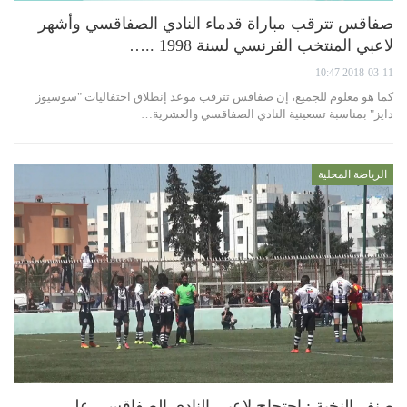
صفاقس تترقب مباراة قدماء النادي الصفاقسي وأشهر
لاعبي المنتخب الفرنسي لسنة 1998 ..…
2018-03-11 10:47
كما هو معلوم للجميع، إن صفاقس تترقب موعد إنطلاق احتفاليات "سوسيوز
دايز" بمناسبة تسعينية النادي الصفاقسي والعشرية…
الرياضة المحلية
صنف النخبة : احتجاج لاعبي النادي الصفاقسي على