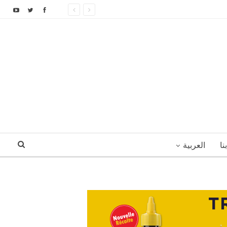
نا
العربية