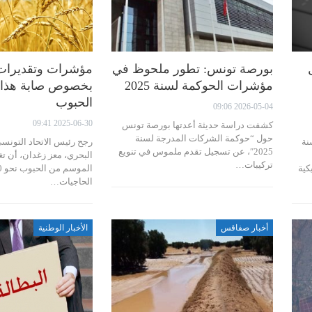
بورصة تونس: تطور ملحوظ في
مؤشرات وتقديرات 
مؤشرات الحوكمة لسنة 2025
بخصوص صابة هذا 
الحبوب
2026-05-04 09:06
2025-06-30 09:41
كشفت دراسة حديثة أعدتها بورصة تونس
حول “حوكمة الشركات المدرجة لسنة
نة
رجح رئيس الاتحاد التونسي
2025″، عن تسجيل تقدم ملموس في تنويع
البحري، معز زغدان، أن ت
تركيبات…
كية
الحاجيات…
أخبار صفاقس
الأخبار الوطنية