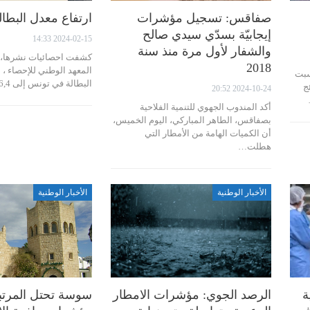
صفاقس: تسجيل مؤشرات
ارتفاع معدل البطا
إيجابيّة بسدّي سيدي صالح
2024-02-15 14:33
والشفار لأول مرة منذ سنة
كشفت احصائيات نشرها، ا
2018
المعهد الوطني للإحصاء ، 
سبت
البطالة في تونس إلى 16,4 بالمائة في…
ئج
2024-10-24 20:52
أكد المندوب الجهوي للتنمية الفلاحية
بصفاقس، الطاهر المباركي، اليوم الخميس،
أن الكميات الهامة من الأمطار التي
هطلت…
الأخبار الوطنية
الأخبار الوطنية
ة
الرصد الجوي: مؤشرات الامطار
سوسة تحتل المرتبة 