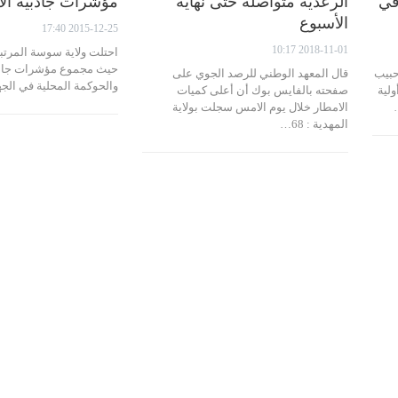
في
الرعدية متواصلة حتى نهاية
مؤشرات جاذبية الا
الأسبوع
2015-12-25 17:40
2018-11-01 10:17
احتلت ولاية سوسة المرتبة 
حيث مجموع مؤشرات جاذبي
حبيب
قال المعهد الوطني للرصد الجوي على
والحوكمة المحلية في ال
ولية
صفحته بالفايس بوك أن أعلى كميات
الامطار خلال يوم الامس سجلت بولاية
المهدية : 68…