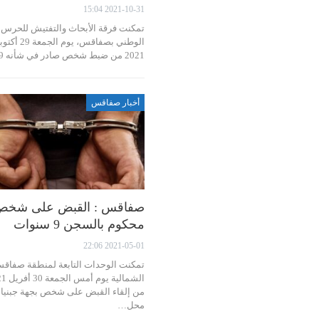
2021-10-31 15:04
تمكنت فرقة الأبحاث والتفتيش للحرس
الوطني بصفاقس، يوم الجمعة 29
2021 من ضبط شخص صادر في شأنه 9…
أخبار صفاقس
صفاقس : القبض على شخص
محكوم بالسجن 9 سنوات
2021-05-01 22:06
تمكنت الوحدات التابعة لمنطقة صفاق
الشمالية يوم
من إلقاء القبض على شخص بجهة جبنيان
محل…