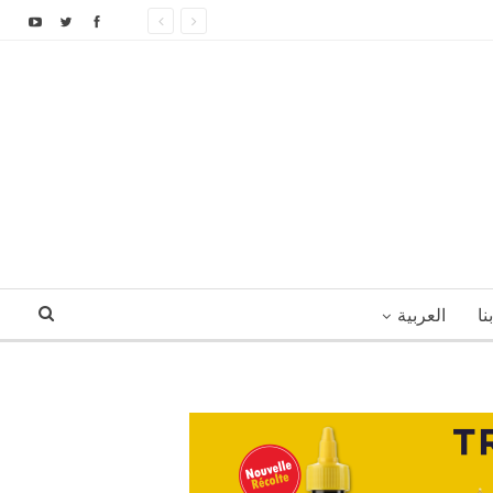
نا
العربية