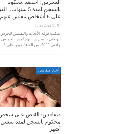
المحرس: أحدهم محكوم
بالسجن لمدة 5 سنوات.. 
على 6 أشخاص مفتش عنهم
2022-01-07 13:25
تمكنت فرقة الأبحاث والتفتيش للحرس
الوطن
جانفي 2022، من القاء القبض على 6…
أخبار صفاقس
صفاقس: القبض على شخص
أشهر