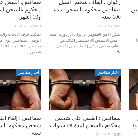
زغوان : ايقاف شخص أصيل
صفاقس: القبض 
القبض
صفاقس محكوم بالسجن لمدة
600 سنة
و10 أشهر
2021-12-03 13:32
2021-12-31 11:11
تمكن الأمن العمومي بزغوان اثر دورية أمنية
تمكنت فرقة الأبحاث وال
ي بالمحرس، يوم أمس الخميس 6
، أمس الخميس 30 ديسمبر 2021, من
ايقاف شخص يدعى ( الطرهوني ) أصيل
ديسمبر 2021، من إ
ولاية…
شخص…
أخبار صفاقس
أخبار صفاقس
صفاقس : القبض على شخص
صفاقس : إلقاء ال
محكوم بالسجن لمدة سنتين و8
محكوم بالسجن لمدة 08 سنوات
سنة
2021-10-09 12:42