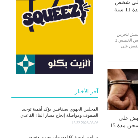
على شخص
محكوم بالسجن لمدة 11 سنة
تفتيش للحرس
الوطني بصفاقس، يوم أمس الخميس 2
لقاء القبض على
آخر الأخبار
المجلس الجهوي بصفاقس يؤكد أهمية توحيد
الصفوف ومواصلة إنجاح مسار البناء القاعدي
قبض على
2026-08-06 13:32
شخص محكوم بالسجن مدة 15
برنامج الدورة 60 لمهرجان سيدي منصور