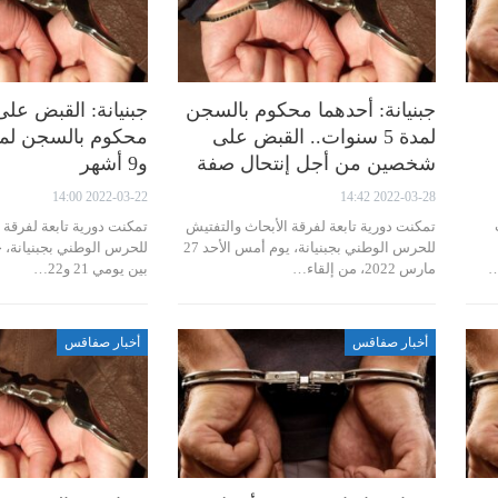
جبنيانة: أحدهما محكوم بالسجن
جبنيانة: القبض ع
لمدة 5 سنوات.. القبض على
شخصين من أجل إنتحال صفة
و9 أشهر
2022-03-22 14:00
2022-03-28 14:42
تمكنت دورية تابعة لفرقة الأبحاث والتفتيش
تمكنت دورية تابعة لفرقة 
للحرس الوطني بجبنيانة، يوم أمس الأحد 27
للحرس الوطني بجبنيانة، خل
…
مارس 2022، من إلقاء…
بين يومي 21 و22…
أخبار صفاقس
أخبار صفاقس