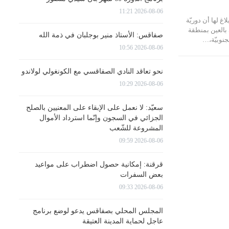
2026-08-06 11:21
اغ لها أن دوريّة
 بالعين بمنطقة
صفاقس: الأستاذ منير بوجلبان في ذمة الله
نوبيّة،…
2026-08-06 10:56
نحو تعاقد النادي الصفاقسي مع الكونغولي لولاندو
2026-08-06 10:29
سعيّد: لا نعمل على الإبقاء على المعنيين بالصلح
الجزائي في السجون وإنّما استرداد الأموال
المشروعة للشّعب
2026-08-06 09:59
قرقنة: إمكانية حصول اضطراب على مواعيد
بعض السفرات
2026-08-06 09:33
المجلس المحلي بصفاقس يدعو لوضع برنامج
عاجل لحماية المدينة العتيقة