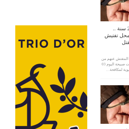
صفاقس : عمره 23 سنة ..
حل تفتيش
قتل
 المفتش عنهم من
أجل قضايا مخدرات، تمكنت صبيحة اليوم 03