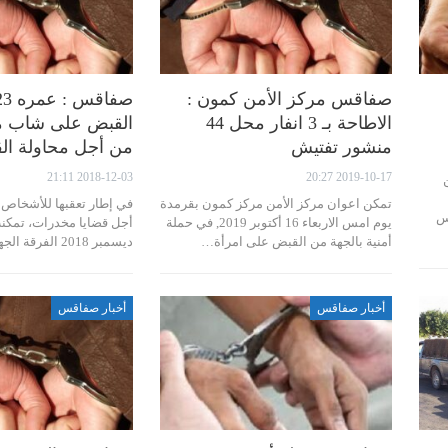
صفاقس مركز الأمن كمون :
الاطاحة بـ 3 انفار محل 44
القبض على شاب م
منشور تفتيش
من أجل محاولة ال
2018-12-03 21:11
2019-10-17 20:27
تمكن اعوان مركز الأمن مركز كمون بقرمدة
في إطار تعقبها للأشخاص
س
يوم امس الاربعاء 16 أكتوبر 2019, في حملة
أمنية بالجهة من القبض على امرأة…
ديسمبر 2018 الفرقة الجهوية لمكافحة…
أخبار صفاقس
أخبار صفاقس