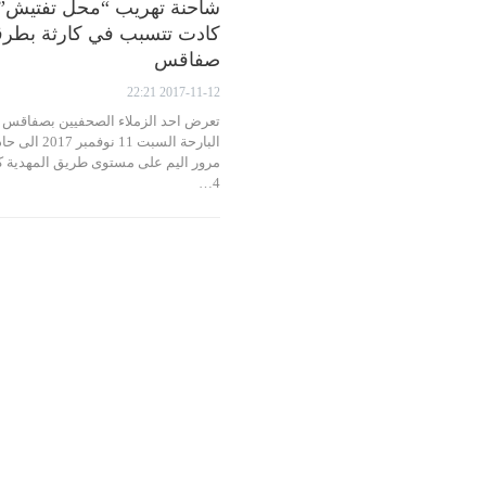
شاحنة تهريب “محل تفتيش” 
كادت تتسبب في كارثة بطر
صفاقس
2017-11-12 22:21
تعرض احد الزملاء الصحفيين بصفاقس 
البارحة السبت 11 نوفمبر 017
مرور اليم على مستوى طريق المهدية ك
4…