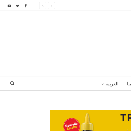
نا
العربية