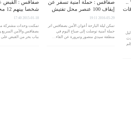
..
صفاقس : حملة أمنية تسفر عن
قات
إيقاف 100 عنصر محل تفتيش
شخصا بينهم 12 محل تفتيش
2015-01-18 17:40
2016-05-29 19:11
تمكن ليلة البارحة أعوان الأمن بصفاقس اثر
تمكنت وحدات مشتركة من
حملة أمنية توصلت إلى صباح اليوم في
بصفاقس والأمن السريع و
ليل
منطقة سيدي منصور وتبرورة عن القاء…
بباب بحر من القبض على 12 شخصا محل…
2 الى حادث
لم