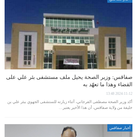
صفاقس: وزير الصحة يحيل ملف مستشفى بئر علي على
القضاء وهذا ما تعهّد به
2024-11-12 13:48
أكد وزير الصحة مصطفى الفرجاني، أثناء زيارته للستشفى الجهوي ببئر علي بن
خليفة من ولاية صفاقس، أن هذا الأخير يعتبر…
أخبار صفاقس