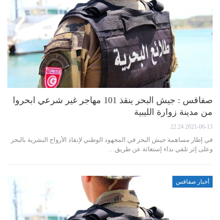
صفاقس : جيش البحر ينقذ 101 مهاجر غير شرعي ابحروا
من مدينة زوارة الليبية
2021-06-13 22:24
في إطار مساهمة جيش البحر في المجهود الوطني لإنقاذ الأرواح البشرية بالبحر
وعلى إثر تلقي نداء إستغاثة عن طريق…
أخبار صفاقس