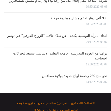
شركة الملاحة تنفي إلغاء عدد من رحلاتها دون إعلام مسبق للمسافرين
2026-08-08 09:35
990 ألف دينار لدعم مشاريع ببلدية قرقنة
2026-08-08 08:34
اتحاد المرأة التونسية يكشف عن تعدّد حالات “الزواج العرفي” في تونس
2026-08-07 20:17
تزامنا مع العودة المدرسية: جامعة التعليم الاساسي تستعد لتحركات
احتجاجية
2026-08-07 15:36
نحو منح 289 رخصة لواج جديدة بولاية صفاقس
2026-08-07 14:12
© 2012-2024 حقوق النشر تاريخ صفاقس، جميع الحقوق محفوظة.
تطوير الموقع من قبل
IT SERVICES