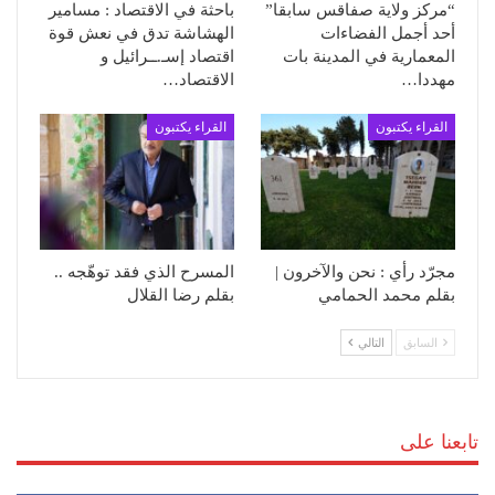
“مركز ولاية صفاقس سابقا”
باحثة في الاقتصاد : مسامير
أحد أجمل الفضاءات
الهشاشة تدق في نعش قوة
المعمارية في المدينة بات
اقتصاد إسـ.ــرائيل و
مهددا…
الاقتصاد…
القراء يكتبون
القراء يكتبون
مجرّد رأي : نحن والآخرون |
المسرح الذي فقد توهّجه ..
بقلم محمد الحمامي
بقلم رضا القلال
السابق
التالي
تابعنا على