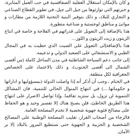
و كان بالإمكان استغلال العقلية الصفاقسية في حب العمل المثابرة،
و خبرتهم التي توارثوها من جيل الى جيل، في تطوير القطاع الصناعي
و التجاري للبلاد، و ذلك بتوفير البنية التحتية اللازمة من مطارات و
موانئ و مناطق لوجستية و صناعية متطورة.
هذا بالإضافة إلى التعويل على قدراتهم في الفلاحة و خاصة في انتاج
الزيتون و زيت الزيتون و اللوز…
هذا بالإضافةإلى التعويل على الصيت الذي حظيت به في المجال
الطبي و الاستشفائي على الصعيد الدولي و تدعيمه.
إلى جانب دعم السياحة الشاطئية في مدن الساحل كاملة (من أقصى
الشمال الى أقصى الجنوب)، و ذلك بالاعتماد على الخصائص
الجغرافية لكل منطقة.
في الختام ، وجب أن أذكر أنه إذا واصلت الدولة (بمسؤوليها و اداراتها
و حكوماتها….) في انتهاج المنوال الحالي للتنمية، فان المشاكل
التنموية لن تزول، بل ستزيد تفاقما. وإذا تواصل الاصرار على انتهاج
هذا الطريق الخاطئ، فلن يصبح هناك إلا تفسير وحيد و هو الحفاظ
على مصالح فئوية جهوية شخصية لا تخدم المصلحة العامة.
فالرجاء من أصحاب القرار، تغليب المصلحة الوطنية على المصالح
الشخصية و الحزبية و الجهوية حتى نستطيع المرور بالبلاد إلا بر
الأمان.