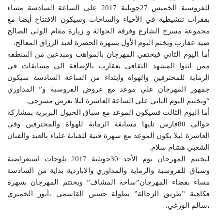
للفروسية الخميس 27جويلية 2017 علي الساعة السادسة مساء
بفقرات تنشيطية في الأحياء والساحات وسيكون الافتتاح أيضا مع
مجموعة مسرح الشارع وفرقة الجوالة و زيارة مقام الولي الصالح
صيد عقارب ويختم اليوم الأول بسهرة الحضرة لعبد الرزاق المعالج.
أما اليوم الثاني فيحتفي المهرجان بالمواهب ومبدعين من المنطقة
ممن اثثوا المشهد الثقافي بعقارب بالإضافة الي مسابقات في
الرماية للمحترفين والهواة وابتداء من الساعة السادسة سيكون
جمهور المهرجان علي موعد مع عروض الفروسية و” المداوري
“ويختتم اليوم الثاني علي الساعة العاشرة ليلا بعرض مسرحي.
أما اليوم الثالث فسيكون الموعد مع سباق الخيول البربرية بمشاركة
حوالي 80فارس تليها مسابقة الرماية للهواة والمحترفين وفي
العاشرة ليلا يكون الموعد مع سهرة فنية للفنانة علياء بالعيد والفنان
الشعبي هشام سلام.
ليختتم المهرجان يوم الأحد 30جويلية 2017 بلوحات استعراضية
وسباق للفروسية والرماية والمداوري والاباردية بداية من السادسة
مساء بفضاء المهرجان”ساحة المشاف” ويختتم المهرجان بسهرة
فكاهية ”طريق الرجالة” بطولة حسين القاسمي ،أنور الخميري
،سالم الورغي.