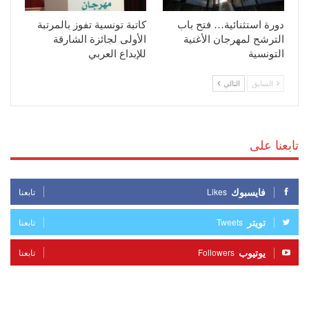
دورة استثنائية… فتح باب
كاتبة تونسية تفوز بالمرتبة
الترشح لمهرجان الأغنية
الأولى لجائزة الشارقة
التونسية
للإبداع العربي
السابق
التالي
تابعنا على
فايسبوك
Likes
تابعنا
تويتر
Tweets
تابعنا
يوتيوب
Followers
تابعنا