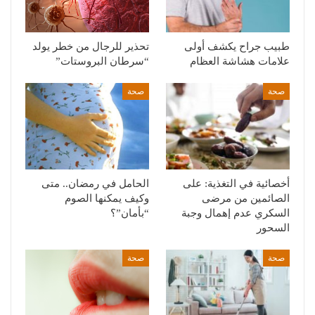
طبيب جراح يكشف أولى
تحذير للرجال من خطر يولد
علامات هشاشة العظام
“سرطان البروستات”
صحة
صحة
أخصائية في التغذية: على
الحامل في رمضان.. متى
الصائمين من مرضى
وكيف يمكنها الصوم
السكري عدم إهمال وجبة
“بأمان”؟
السحور
صحة
صحة