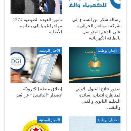
رسالة شكر من الستاغ إلى
تأمين العودة الطوعية لـ127
شركة سونلغاز الجزائرية
مهاجرا غينيا إلى بلدانهم
على الدعم المتواصل
الأصلية
بالطاقة الكهربائية
الأخبار الوطنية
الأخبار الوطنية
صدور نتائج القبول الأولي
إطلاق منصّة إلكترونيّة
لمناظرة انتداب أساتذة
لإصدار “الباتيندة” عن بُعد
التعليم الثانوي والفني
والتقني
الأخبار الوطنية
الأخبار الوطنية