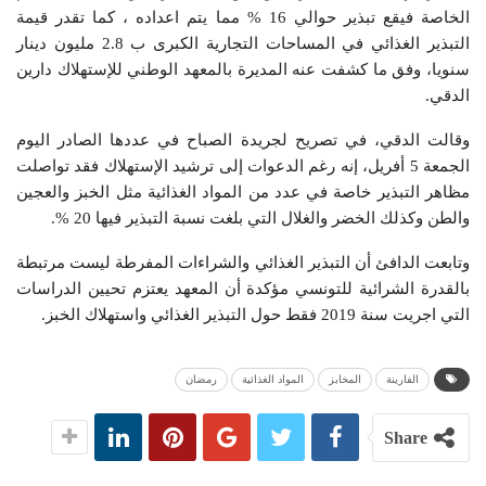
الخاصة فيقع تبذير حوالي 16 % مما يتم اعداده ، كما تقدر قيمة
التبذير الغذائي في المساحات التجارية الكبرى ب 2.8 مليون دينار
سنويا، وفق ما كشفت عنه المديرة بالمعهد الوطني للإستهلاك دارين
الدقي.
وقالت الدقي، في تصريح لجريدة الصباح في عددها الصادر اليوم
الجمعة 5 أفريل، إنه رغم الدعوات إلى ترشيد الإستهلاك فقد تواصلت
مظاهر التبذير خاصة في عدد من المواد الغذائية مثل الخبز والعجين
والطن وكذلك الخضر والغلال التي بلغت نسبة التبذير فيها 20 %.
وتابعت الدافئ أن التبذير الغذائي والشراءات المفرطة ليست مرتبطة
بالقدرة الشرائية للتونسي مؤكدة أن المعهد يعتزم تحيين الدراسات
التي اجريت سنة 2019 فقط حول التبذير الغذائي واستهلاك الخبز.
الفارينة
المخابز
المواد الغذائية
رمضان
Share