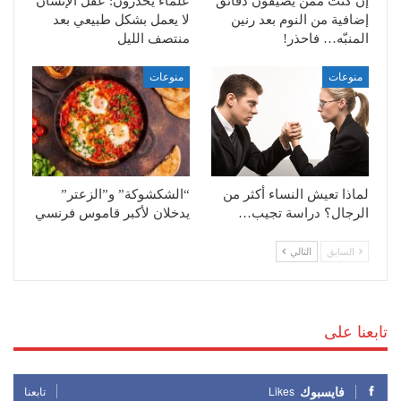
إن كنت ممّن يُضيفون دقائق
علماء يحذرون: عقل الإنسان
إضافية من النوم بعد رنين
لا يعمل بشكل طبيعي بعد
المنبّه… فاحذر!
منتصف الليل
منوعات
منوعات
لماذا تعيش النساء أكثر من
“الشكشوكة” و”الزعتر”
الرجال؟ دراسة تجيب…
يدخلان لأكبر قاموس فرنسي
السابق
التالي
تابعنا على
فايسبوك
Likes
تابعنا