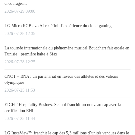
encourageant
2026-07-29 09:00
LG Micro RGB evo AI redéfinit l’expérience du cloud gaming
2026-07-28 12:35
La tournée internationale du phénomène musical Boudchart fait escale en
Tunisie : première halte à Sfax
2026-07-28 12:25
CNOT – BNA : un partenariat en faveur des athlètes et des valeurs
olympiques
2026-07-25 11:53
EIGHT Hospitality Business School franchit un nouveau cap avec la
certification EHL
2026-07-25 11:44
LG InstaView™ franchit le cap des 5,3 millions d’unités vendues dans le