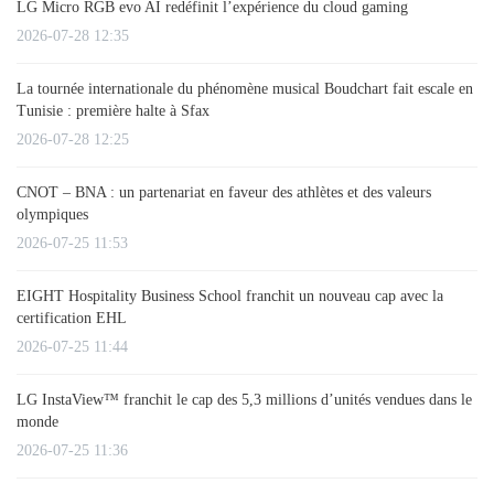
LG Micro RGB evo AI redéfinit l’expérience du cloud gaming
2026-07-28 12:35
La tournée internationale du phénomène musical Boudchart fait escale en
Tunisie : première halte à Sfax
2026-07-28 12:25
CNOT – BNA : un partenariat en faveur des athlètes et des valeurs
olympiques
2026-07-25 11:53
EIGHT Hospitality Business School franchit un nouveau cap avec la
certification EHL
2026-07-25 11:44
LG InstaView™ franchit le cap des 5,3 millions d’unités vendues dans le
monde
2026-07-25 11:36