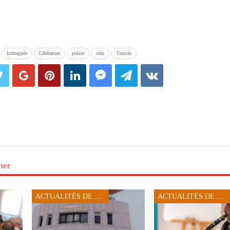
kidnappée
Libération
police
sfax
Tunisie
mer
ACTUALITÉS DE SFAX
ACTUALITÉS DE SFAX