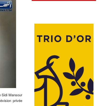
de Sidi Mansour
évision privée