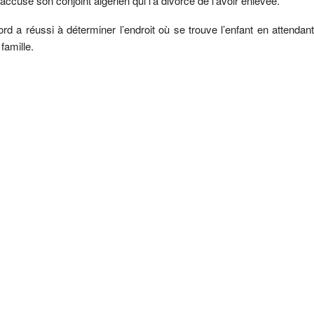
 accusé son conjoint algérien qui l’a divorcé de l’avoir enlevée.
ord a réussi à déterminer l’endroit où se trouve l’enfant en attendant
famille.