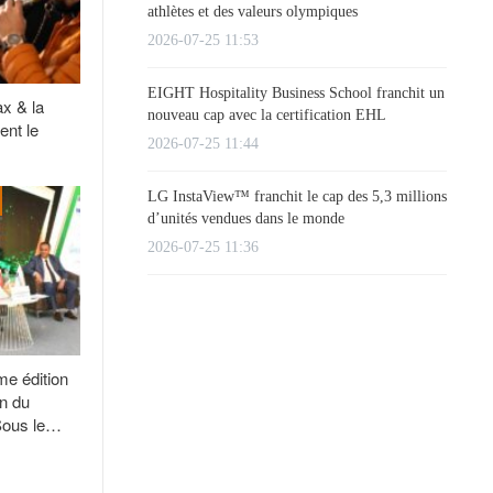
athlètes et des valeurs olympiques
2026-07-25 11:53
EIGHT Hospitality Business School franchit un
ax & la
nouveau cap avec la certification EHL
ent le
2026-07-25 11:44
LG InstaView™ franchit le cap des 5,3 millions
d’unités vendues dans le monde
2026-07-25 11:36
me édition
n du
Sous le…