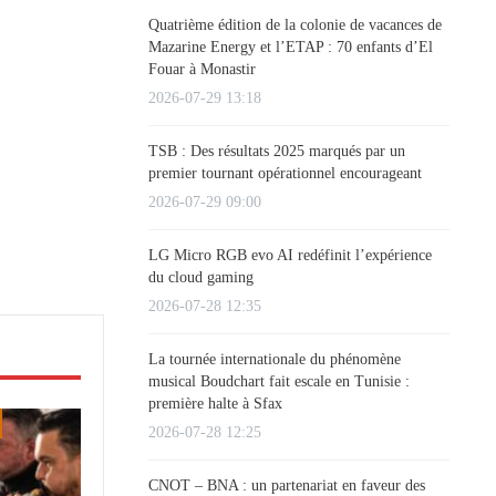
Quatrième édition de la colonie de vacances de
Mazarine Energy et l’ETAP : 70 enfants d’El
Fouar à Monastir
2026-07-29 13:18
TSB : Des résultats 2025 marqués par un
premier tournant opérationnel encourageant
2026-07-29 09:00
LG Micro RGB evo AI redéfinit l’expérience
du cloud gaming
2026-07-28 12:35
La tournée internationale du phénomène
musical Boudchart fait escale en Tunisie :
première halte à Sfax
2026-07-28 12:25
CNOT – BNA : un partenariat en faveur des