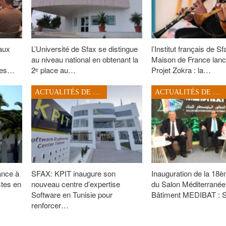
aux
L’Université de Sfax se distingue
l’Institut français de Sf
au niveau national en obtenant la
Maison de France lanc
îles…
2ᵉ place au…
Projet Zokra : la…
ACTUALITÉS DE SFAX
ACTUALITÉS DE SFAX
ance à
SFAX: KPIT inaugure son
Inauguration de la 18è
stes en
nouveau centre d’expertise
du Salon Méditerranée
Software en Tunisie pour
Bâtiment MEDIBAT : 
renforcer…