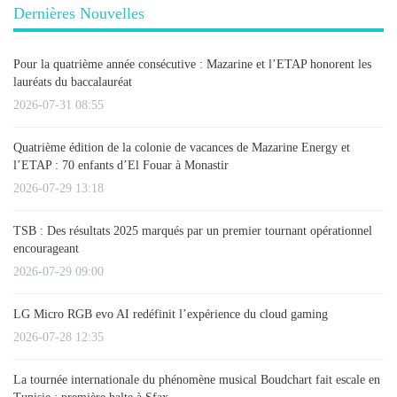
Dernières Nouvelles
Pour la quatrième année consécutive : Mazarine et l’ETAP honorent les
lauréats du baccalauréat
2026-07-31 08:55
Quatrième édition de la colonie de vacances de Mazarine Energy et
l’ETAP : 70 enfants d’El Fouar à Monastir
2026-07-29 13:18
TSB : Des résultats 2025 marqués par un premier tournant opérationnel
encourageant
2026-07-29 09:00
LG Micro RGB evo AI redéfinit l’expérience du cloud gaming
2026-07-28 12:35
La tournée internationale du phénomène musical Boudchart fait escale en