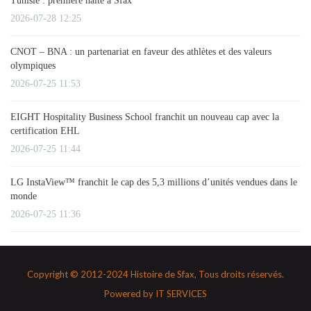
Tunisie : première halte à Sfax
2026-07-28 12:25
CNOT – BNA : un partenariat en faveur des athlètes et des valeurs
olympiques
2026-07-25 11:53
EIGHT Hospitality Business School franchit un nouveau cap avec la
certification EHL
2026-07-25 11:44
LG InstaView™ franchit le cap des 5,3 millions d’unités vendues dans le
monde
2026-07-25 11:36
Copyright © 2012-2024 Histoire de Sfax, Tous droits réservés.
Powered by
IT SERVICES