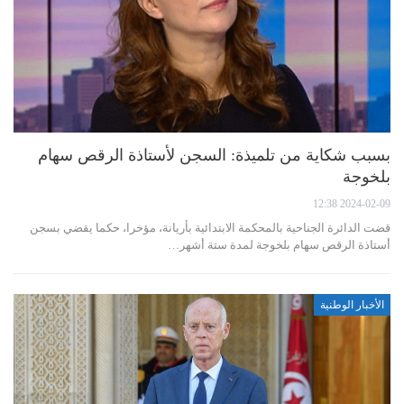
بسبب شكاية من تلميذة: السجن لأستاذة الرقص سهام
بلخوجة
2024-02-09 12:38
قضت الدائرة الجناحية بالمحكمة الابتدائية بأريانة، مؤخرا، حكما يقضي بسجن
أستاذة الرقص سهام بلخوجة لمدة ستة أشهر…
الأخبار الوطنية