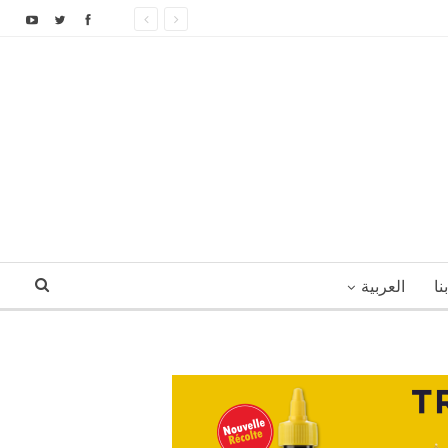
نا
العربية