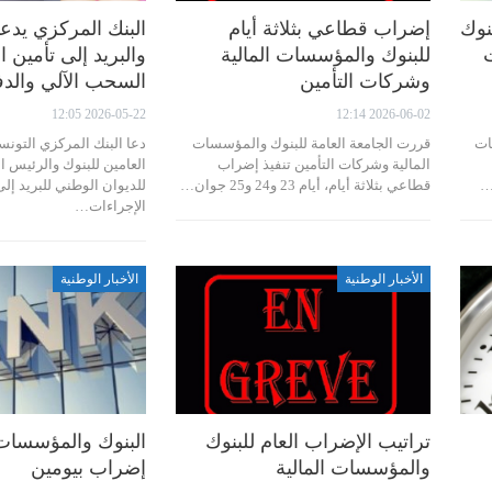
 البنوك
إضراب قطاعي بثلاثة أيام
البنك المركزي يدعو
للبنوك والمؤسسات المالية
والبريد إلى تأمين 
وشركات التأمين
السحب الآلي والد
2026-05-22 12:05
2026-06-02 12:14
ات
قررت الجامعة العامة للبنوك والمؤسسات
دعا البنك المركزي التون
المالية وشركات التأمين تنفيذ إضراب
العامين للبنوك والرئيس ال
…
قطاعي بثلاثة أيام، أيام 23 و24 و25 جوان…
للديوان الوطني للبريد إلى
الإجراءات…
الأخبار الوطنية
الأخبار الوطنية
تراتيب الإضراب العام للبنوك
البنوك والمؤسسات 
والمؤسسات المالية
إضراب بيومين