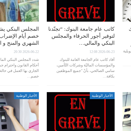
كاتب عام جامعة البنوك: “تجنّدنا
المجلس البنكي يش
لتوفير أجور الحرفاء والمجلس
خصم أيام الإضراب
البنكي والمالي…
الشهري والمنح و ال
 بداية من يوم الاثنين 1 جويلية
2026-06-22 20:30
2026-06-23 12:08
أفاد كاتب عام الجامعة العامة للبنوك
شدد المجلس البنكي الما
والمؤسسات الماليّة وشركات التّأمين،
أحكام القانون واحترام جم
سامي الصالحي، بأنّ "جميع الموظفين
الجاري بها العمل في حا
بكافة…
خصم…
الأخبار الوطنية
الأخبار الوطنية