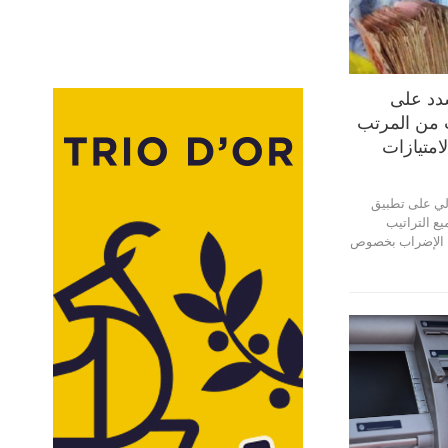
دد على
 من المرتب
امتيازات
لي على تطبيق
يع التراتيب
لة الإضراب بخصوص