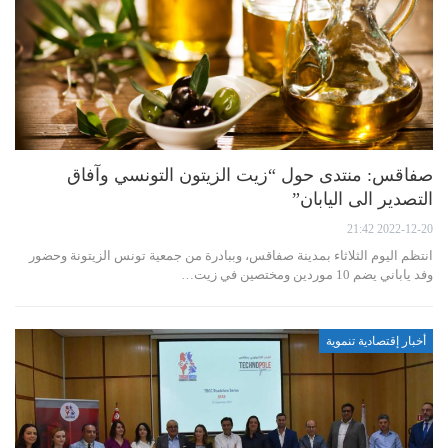
صفاقس: منتدى حول “زيت الزيتون التونسي وآفاق
التصدير الى اليابان”
2022-12-20 21:42
انتظم اليوم الثلاثاء بمدينة صفاقس، وببادرة من جمعية تونس الزيتونة وحضور
وفد ياباني يضم 10 موردين ومختصين في زيت…
أخبار إقتصادية تنموية