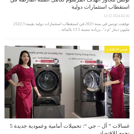
استقطاب استثمارات دولية
2024-02-02 12:52
توفقت تونس في سنة 2023 في استقطاب استثمارات دولية بقيمة 2522.3
مليون دينار "م د"، بزيادة بنسبة 13.5 بالمائة…
قسم الاعلانات
غسالات ” آل – جي “: تحميلات أمامية وعمودية جديدة 5
نجوم للاقتصاد…