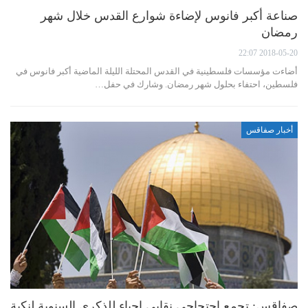
صناعة أكبر فانوس لإضاءة شوارع القدس خلال شهر
رمضان
2018-05-20 22:07
أضاءت مؤسسات فلسطينية في القدس المحتلة الليلة الماضية أكبر فانوس في
فلسطين، احتفاء بحلول شهر رمضان. وشارك في حفل…
أخبار صفاقس
صفاقس: تجمع احتجاجي نقابي احياء للذكرى السنوية لنكبة