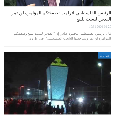
الرئيس الفلسطيني لترامب: صفقتكم المؤامرة لن تمر..
القدس ليست للبيع
2020-01-29 10:31
قال الرئيس الفلسطيني محمود عباس إن "القدس ليست للبيع وصفقتكم
المؤامرة لن تمر وسيرفضها الشعب الفلسطيني"، في أول رد…
منوعات