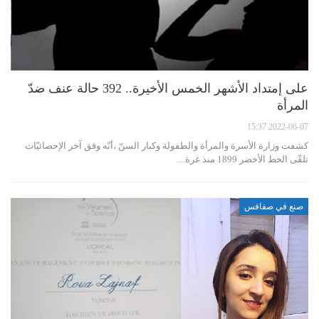
على إمتداد الأشهر الخمس الأخيرة.. 392 حالة عنف ضدّ
المرأة
2022-06-07 15:37
كشفت وزارة الأسرة والمرأة والطفولة وكبار السنّ ،أنّه وفق آخر الإحصائيّات
تلقّى الخط الأخضر 1899 منذ غرة…
صنع في صفاقس