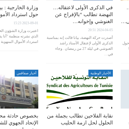
في الذكرى الأولى لاعتقاله…
وزارة الخارجية : بي
النهضة تطالب “بالإفراج عن
حول استرداد الأمو
لى…
الغنوشي وإخوانه…
2023-09-01 15:23
2024-04-05 20:51
اعتبرت وزارة الشؤون الخا
الذي نشرته منظمة "أنا ي
أصدرت حركة النهضة، بيانا قالت إنه بمناسبة
استرداد الأموال المنهوب
حول
الذكرى الأولى لإعتقال الأستاذ راشد
الغنوشي في ليلة 27 من رمضان . وجاء
في…
الأخبار الوطنية
أخبار صفاقس
نقابة الفلاحين تطالب بجملة من
بخصوص حادثة محم
الحلول لحل ازمة الحليب
الإتحاد الجهوي ل