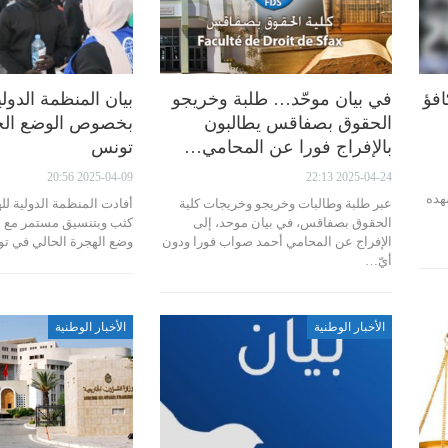
افؤ
في بيان موحّد… طلبة وخريجو
بيان المنظمة الدول
الحقوق بصفاقس يطالبون
بخصوص الوضع الح
بالإفراج فورا عن المحامي…
تونس
2025-04-09 20:56
2025-04-24 22:13
هده
عبر طلبة وطالبات وخريجو وخريجات كلية
أفادت المنظمة الدولية لله
الحقوق بصفاقس، في بيان موحد، إلى
كثب وبتنسيق مستمر مع 
الإفراج عن المحامي أحمد صواب فورا ودون
وضع الهجرة الحالي في 
أيّ…
الأخبار الوطنية
الأخبار الوطنية