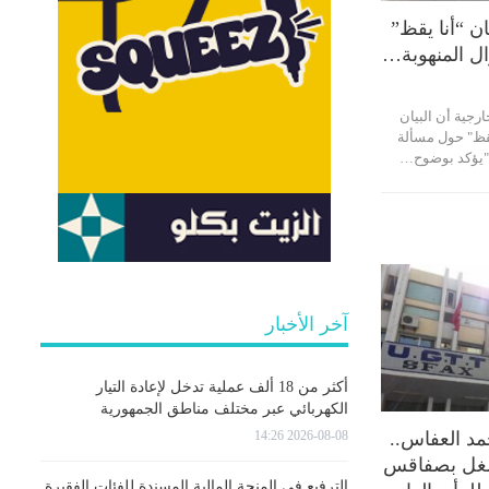
ان “أنا يقظ”
ال المنهوبة…
رجية أن البيان
قظ" حول مسألة
ة "يؤكد بوضوح…
آخر الأخبار
أكثر من 18 ألف عملية تدخل لإعادة التيار
الكهربائي عبر مختلف مناطق الجمهورية
2026-08-08 14:26
د العفاس..
لشغل بصفاقس
الترفيع في المنحة المالية المسندة للفئات الفقيرة