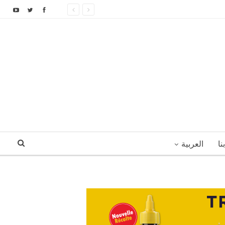
نا
العربية