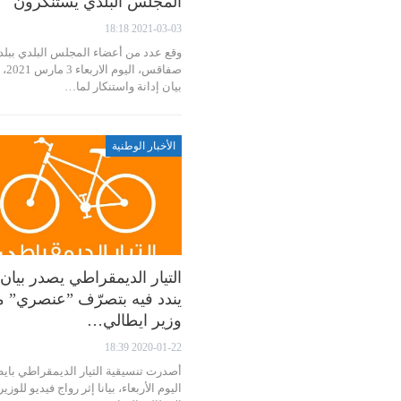
المجلس البلدي يستنكرون
2021-03-03 18:18
وقع عدد من أعضاء المجلس البلدي ببلد
صفاقس، ال
بيان إدانة واستنكار لما…
الأخبار الوطنية
التيار الديمقراطي يصدر بيان
يندد فيه بتصرّف ”عنصري” 
وزير ايطالي…
2020-01-22 18:39
أصدرت تنسيقية التيار الديمقراطي بايطا
اليوم الأربعاء، بيانا إثر رواج فيديو للوزير