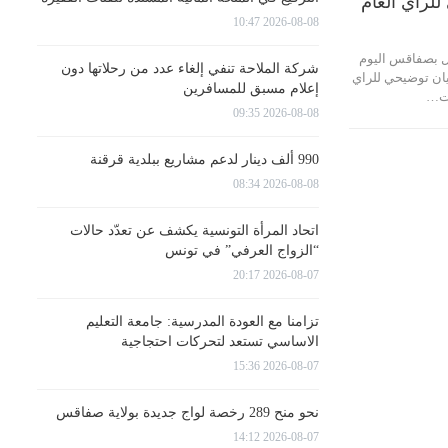
للرأي العام
2026-08-08 10:47
ل بصفاقس اليوم
شركة الملاحة تنفي إلغاء عدد من رحلاتها دون
عاء 25 مارس 2020, بيان توضيحي للراي
إعلام مسبق للمسافرين
دت…
2026-08-08 09:35
990 ألف دينار لدعم مشاريع ببلدية قرقنة
2026-08-08 08:34
اتحاد المرأة التونسية يكشف عن تعدّد حالات
“الزواج العرفي” في تونس
2026-08-07 20:17
تزامنا مع العودة المدرسية: جامعة التعليم
الاساسي تستعد لتحركات احتجاجية
2026-08-07 15:36
نحو منح 289 رخصة لواج جديدة بولاية صفاقس
2026-08-07 14:12