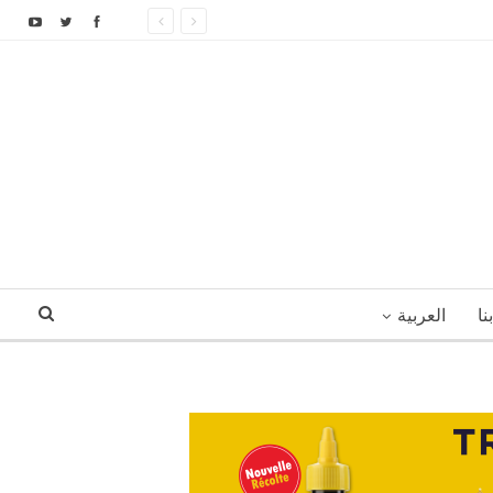
نا
العربية