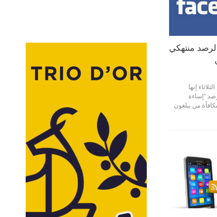
لرصد منتهكي
لاثاء إنها
د ''إساءة
مكافأة من يبلغون