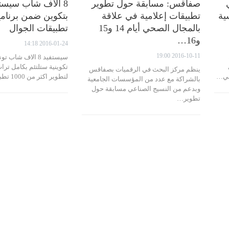
صفاقس: مسابقة حول تطوير
8 الاف شاب سيست
ية
تطبيقات إعلامية في علاقة
بتكوين ضمن برنامج
بالمجال الصحي أيام 14 و15
تطبيقات الجوال
و16…
2016-01-24 14:18
2016-10-11 19:00
سيستفيد 8 الاف ش
تكوينية ستلتئم بكامل ترا
ينظم مركز البحث في الرقميات بصفاقس
 في…
لتطوير اكثر من 1000 تطبيقة وايوائها…
بالشراكة مع عدد من المؤسسات الجامعية
وبدعم من النسيج الصناعي مسابقة حول
تطوير…