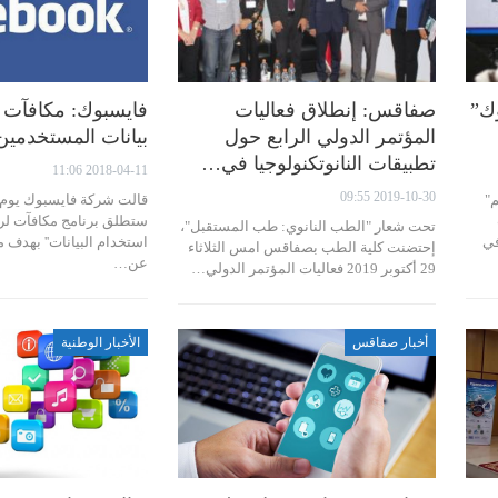
ك”
صفاقس: إنطلاق فعاليات
فايسبوك: مكافآت 
المؤتمر الدولي الرابع حول
بيانات المستخدمين
تطبيقات النانوتكنولوجيا في…
2018-04-11 11:06
2019-10-30 09:55
"
قالت شركة فايسبوك يوم الث
ستطلق برنامج مكافآت لرص
تحت شعار "الطب النانوي: طب المستقبل"،
في
استخدام البيانات'' بهدف 
إحتضنت كلية الطب بصفاقس امس الثلاثاء
عن…
29 أكتوبر 2019 فعاليات المؤتمر الدولي…
أخبار صفاقس
الأخبار الوطنية