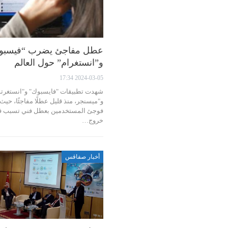
عطل مفاجئ يضرب “فيسبو
و”انستغرام” حول العالم
2024-03-05 17:34
شهدت تطبيقات "فايسبوك" و"انستغرتم
و"ميسنجر، منذ قليل عطلًا مفاجئًا، حيث
فوجئ المستخدمين بعطل فني تسبب 
خروج…
أخبار صفاقس