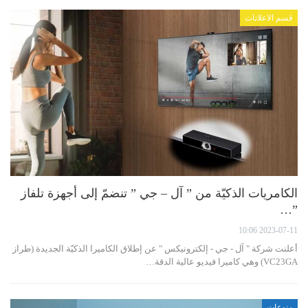
قسم الاعلانات
الكامريات الذكيّة من ” آل – جي ” تنضمّ إلى أجهزة تلفاز
”…
2023-07-11 10:06
أعلنت شركة " آل - جي - إلكترونيكس " عن إطلاق الكاميرا الذكيّة الجديدة (طراز
VC23GA) وهي كاميرا فيديو عالية الدقة…
منوعات