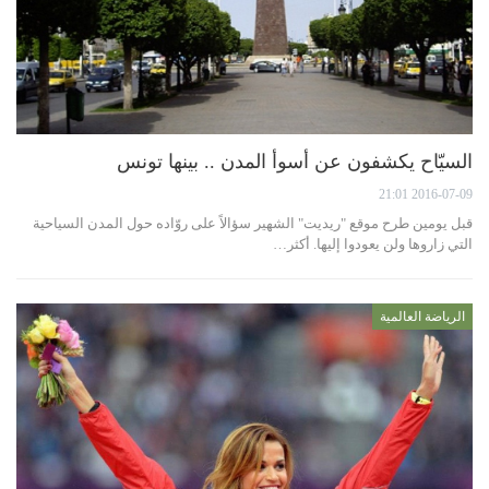
السيّاح يكشفون عن أسوأ المدن .. بينها تونس
2016-07-09 21:01
قبل يومين طرح موقع "ريديت" الشهير سؤالاً على روّاده حول المدن السياحية
التي زاروها ولن يعودوا إليها. أكثر…
الرياضة العالمية