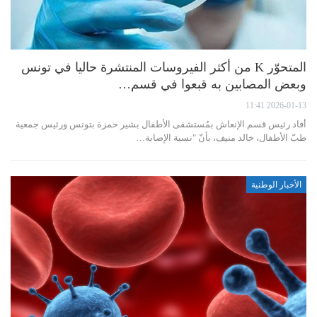
المتحوّر K من أكثر الفيروسات المنتشرة حاليا في تونس
وبعض المصابين به قبعوا في قسم…
2026-01-13 11:41
أفاد رئيس قسم الإنعاش بمُستشفى الأطفال بشير حمزة بتونس ورئيس جمعية
طبّ الأطفال، خالد منيف، بأنّ "نسبة الإصابة…
الأخبار الوطنية