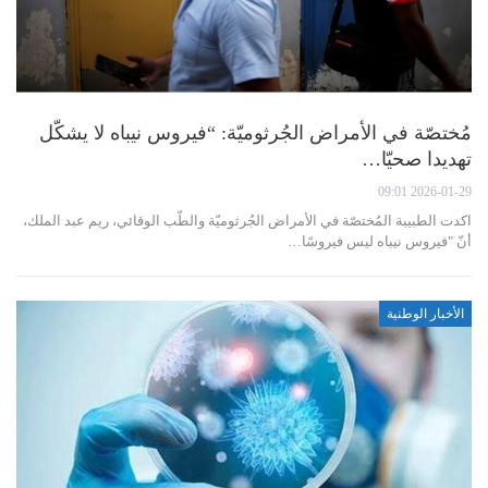
مُختصّة في الأمراض الجُرثوميّة: “فيروس نيباه لا يشكّل
تهديدا صحيّا…
2026-01-29 09:01
اكدت الطبيبة المُختصّة في الأمراض الجُرثوميّة والطّب الوقائي، ريم عبد الملك،
أنّ "فيروس نيباه ليس فيروسًا…
الأخبار الوطنية