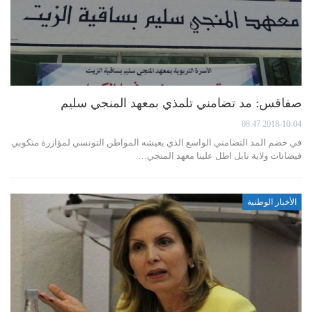
صفاقس: مد تضامني تلمذي بمعهد المنجي سليم
2018-10-04 08:47
في خضم المد التضامني الواسع الذي يعيشه المواطن التونسي لمؤازرة منكوبي
فيضانات ولاية نابل اطل علينا معهد المنجي…
الأخبار الوطنية