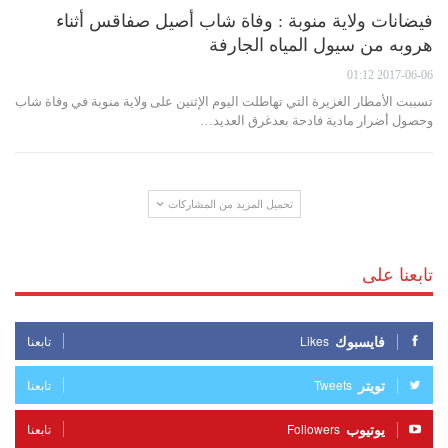
فيضانات ولاية منوبة : وفاة شاب أصيل صفاقس أثناء
هروبه من سيول المياه الجارفة
2017-06-06 01:12
تسببت الأمطار الغزيرة التي تهاطلت اليوم الإثنين على ولاية منوبة في وفاة شاب
وحصول أضرار مادية فادحة بعدغرق العديد…
تحميل المزيد من المشاركات
تابعنا على
فايسبوك
Likes
تابعنا
تويتر
Tweets
تابعنا
يوتيوب
Followers
تابعنا