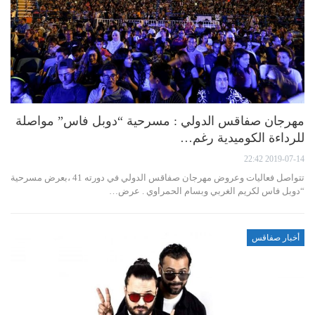
مهرجان صفاقس الدولي : مسرحية “دوبل فاس” مواصلة
للرداءة الكوميدية رغم…
2019-07-14 22:42
تتواصل فعاليات وعروض مهرجان صفاقس الدولي في دورته 41 ،بعرض مسرحية
“دوبل فاس لكريم الغربي وبسام الحمراوي . عرض…
أخبار صفاقس