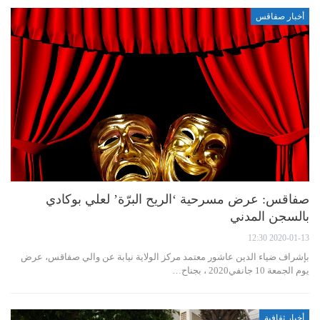
أخبار صفاقس
صفاقس: عرض مسرحية ‘الريح البرّة’ لعلي بوكادي
بالسجن المدني
2020-01-13 12:30
بإشراف ضياء الدين عاشور معتمد مركز الولاية نيابة عن والي صفاقس، عرض
يوم الجمعة 10 جانفي2020 ، بجناح…
أخبار ثقافية