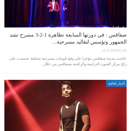
صفاقس : في دورتها السابعة تظاهرة 1-2-3 مسرح تشد
الجمهور وتؤسس لتقاليد مسرحية…
2019-01-03 14:22
عاشت مدينة صفاقس مؤخرا على وقع تلوينات مسرحية مختلفة تجسدت على
ركح مركز الفنون الدرامية والركحية بصفاقس من خلال…
أخبار ثقافية