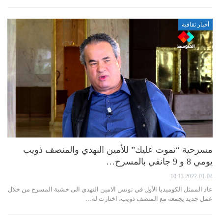
أخبار ثقافية
مسرحية “نموت عليك” للأمين النهدي والمنصف ذويب
يومي 8 و 9 جانفي بالمسرح…
2022-01-04 10:13
عاد الممثل الكوميديا الأول في تونس الامين النهدي الى خشبة المسرح من خلال
عمل جديد يجمعه مع المنصف ذويب، اختارت له…