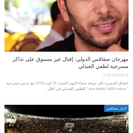
مهرجان صفاقس الدولي: إقبال غير مسبوق على تذاكر
مسرحية لطفي العبدلي
2019-08-10 12:02
عشاق المسرح على موعد مساء اليوم السبت 10 اوت 2019 مع عرض مسرحية
" just abdeli 100% tabou " للطفي العبدلي في اطار…
أخبار صفاقس