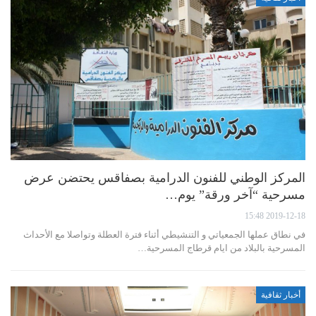
المركز الوطني للفنون الدرامية بصفاقس يحتضن عرض
مسرحية “آخر ورقة” يوم…
2019-12-18 15:48
في نطاق عملها الجمعياتي و التنشيطي أثناء فترة العطلة وتواصلا مع الأحداث
المسرحية بالبلاد من ايام قرطاج المسرحية…
أخبار ثقافية