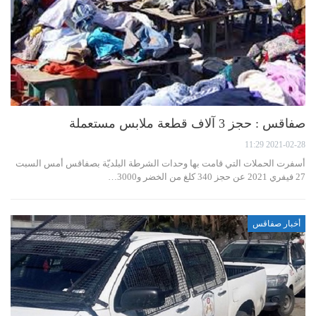
صفاقس : حجز 3 آلاف قطعة ملابس مستعملة
2021-02-28 11:29
أسفرت الحملات التي قامت بها وحدات الشرطة البلديّة بصفاقس أمس السبت
27 فيفري 2021 عن حجز 340 كلغ من الخضر و3000…
أخبار صفاقس