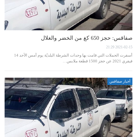
صفاقس: حجز 650 كغ من الخضر والغلال
2021-02-15 21:29
أسفرت الحملات التي قامت بها وحدات الشرطة البلديّة يوم أمس الأحد 14
فيفري 2021 عن حجز 1500 قطعة ملابس…
أخبار صفاقس