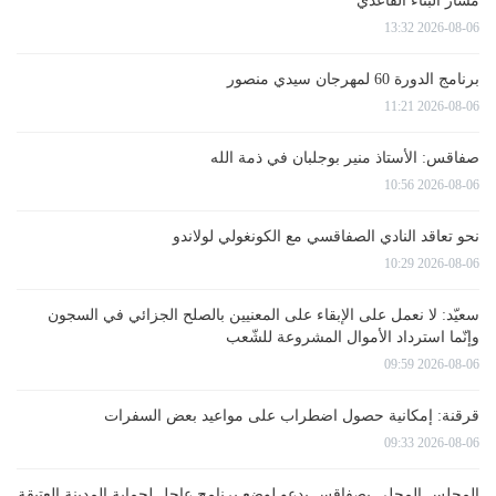
مسار البناء القاعدي
2026-08-06 13:32
برنامج الدورة 60 لمهرجان سيدي منصور
2026-08-06 11:21
صفاقس: الأستاذ منير بوجلبان في ذمة الله
2026-08-06 10:56
نحو تعاقد النادي الصفاقسي مع الكونغولي لولاندو
2026-08-06 10:29
سعيّد: لا نعمل على الإبقاء على المعنيين بالصلح الجزائي في السجون
وإنّما استرداد الأموال المشروعة للشّعب
2026-08-06 09:59
قرقنة: إمكانية حصول اضطراب على مواعيد بعض السفرات
2026-08-06 09:33
المجلس المحلي بصفاقس يدعو لوضع برنامج عاجل لحماية المدينة العتيقة