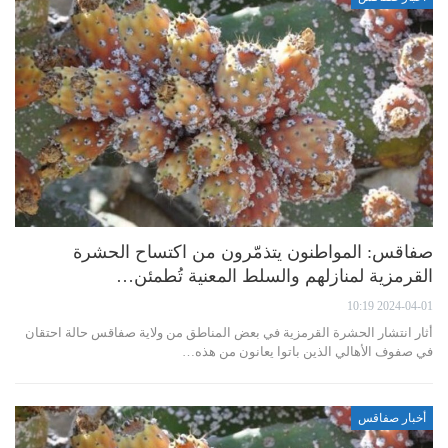
صفاقس: المواطنون يتذمّرون من اكتساح الحشرة
القرمزية لمنازلهم والسلط المعنية تُطمئن…
2024-04-01 10:19
أثار انتشار الحشرة القرمزية في بعض المناطق من ولاية صفاقس حالة احتقان
في صفوف الأهالي الذين باتوا يعانون من هذه…
أخبار صفاقس