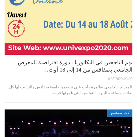
يهم الناجحين في البكالوريا : دورة افتراضية للمعرض
الجامعي بصفاقس من 14 إلى 18 أوت…
2020-08-09 10:35
المعرض الجامعي تظاهرة دأبت على تنظيمها جامعة صفاقس والترتيب لها كل
صائفة مصافحة للبيوت التونسية التي غمرتها فرحة…
أخبار صفاقس