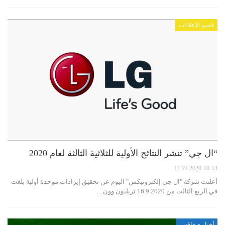
قسم الاعلانات
“ال جي” تنشر النتائج الأولية للثلاثية الثالثة لعام 2020
2020-10-13 11:24
أعلنت شركة "ال جي إلكترونيكس" اليوم عن تحقيق إيرادات موحدة أولية بلغت
في الربع الثالث من 2020 16.9 تريليون وون…
أخبار صفاقس