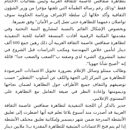
بتظاهرة صفاقس عاصمة للثقافة العربية وليس بفعاليات الاختتام
فقط “وذلك رغم رسالة الطمأنة التي تلقتها مؤخرا من وزير الشؤون
الثقافية وأكد خلالها أن سلطة الإشراف ورئاسة الحكومة سوف
تواصلان دعمهما للتظاهرة حتى تصل إلى بر الأمان” وفق تعبيرها.
وبخصوص الإشكال القائم بالنسبة لمشاريع البنية التحتية وفي
مقدمتها المكتبة الرقمية أفادت المنسقة العامة للجنة التنفيذية
لتظاهرة صفاقس عاصمة الثقافة العربية أن ذلك رهين جمع 600 ألف
دينار لتأمين خلاص المهندسة ومكتب الدراسات قبل الشروع في
تنفيذ المشروع، الشيء لذي وصفته ب”الصعب والصعب جدا” قائلة
إنه “أصبح شأنا جهويا”.
وطالب ممثلو وسائل الإعلام بضرورة تحويل الاعتمادات المرصودة
للتظاهرة من المركز إلى الجهة والكف عن أسلوب “التقطير” حسب
توصيفهم والتفاف جميع الأطراف حول التظاهرة لضمان نجاحها
وديمومتها وإعادة النظر في صيغة التعامل مع التظاهرة على
المستوى الإعلامي.
جدير بالذكر أن اللجنة التنفيذية لتظاهرة صفاقس عاصمة الثقافة
العربية قد أصدرت منذ أسبوع بلاغا تعلم فيه أنها اضطرت إلى تعليق
الأنشطة المدرجة ضمن شهر ديسمبر وإمكانية تعليق مختلف الأنشطة
إذا لم يتم فتح الاعتمادات المتبقية للتظاهرة المقدرة ب3 ملايين دينار