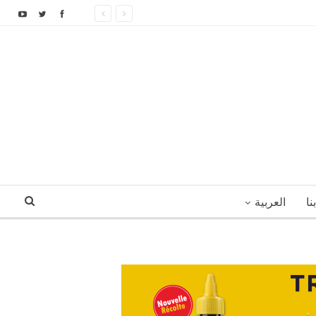
نا
العربية