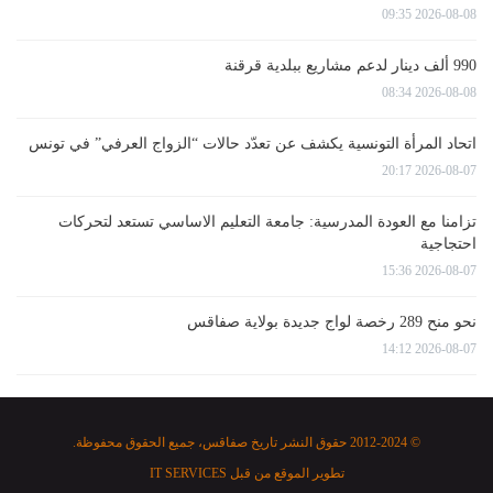
2026-08-08 09:35
990 ألف دينار لدعم مشاريع ببلدية قرقنة
2026-08-08 08:34
اتحاد المرأة التونسية يكشف عن تعدّد حالات “الزواج العرفي” في تونس
2026-08-07 20:17
تزامنا مع العودة المدرسية: جامعة التعليم الاساسي تستعد لتحركات
احتجاجية
2026-08-07 15:36
نحو منح 289 رخصة لواج جديدة بولاية صفاقس
2026-08-07 14:12
© 2012-2024 حقوق النشر تاريخ صفاقس، جميع الحقوق محفوظة.
تطوير الموقع من قبل
IT SERVICES