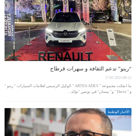
“رينو” تدعم الثقافة و سهرات قرطاج
2023-09-12 17:03
ما انفكت مجموعة " ARTES-ADEV " الوكيل الرسمي لعلامات السيارات " رينو "
و " Dacia " و" نيسان" في تونس "تؤكد…
الأخبار الوطنية