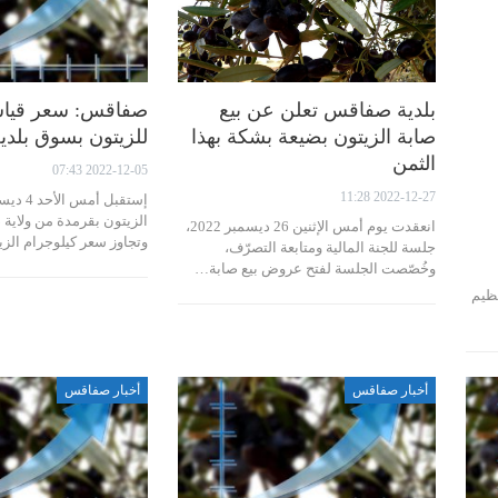
بلدية صفاقس تعلن عن بيع
صفاقس: سعر قياس
صابة الزيتون بضيعة بشكة بهذا
للزيتون بسوق بلدي
الثمن
2022-12-05 07:43
2022-12-27 11:28
انعقدت يوم أمس الإثنين 26 ديسمبر 2022،
وتجاوز سعر كيلوجرام الزي
جلسة للجنة المالية ومتابعة التصرّف،
وخُصّصت الجلسة لفتح عروض بيع صابة…
ظيم
أخبار صفاقس
أخبار صفاقس