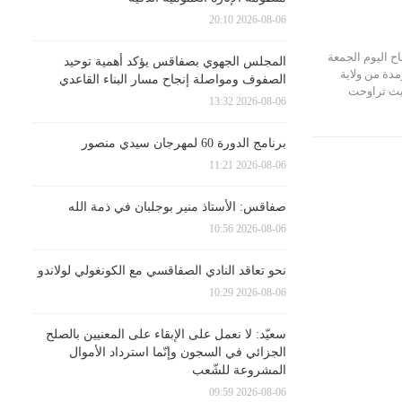
2026-08-06 20:10
 اليوم الجمعة
المجلس الجهوي بصفاقس يؤكد أهمية توحيد
سوق قرمدة من ولاية
الصفوف ومواصلة إنجاح مسار البناء القاعدي
يث تراوحت
2026-08-06 13:32
برنامج الدورة 60 لمهرجان سيدي منصور
2026-08-06 11:21
صفاقس: الأستاذ منير بوجلبان في ذمة الله
2026-08-06 10:56
نحو تعاقد النادي الصفاقسي مع الكونغولي لولاندو
2026-08-06 10:29
سعيّد: لا نعمل على الإبقاء على المعنيين بالصلح
الجزائي في السجون وإنّما استرداد الأموال
المشروعة للشّعب
2026-08-06 09:59