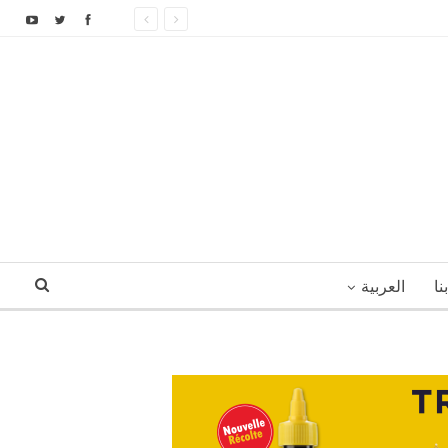
نا
العربية